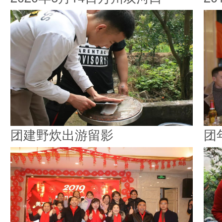
团建野炊出游留影
团