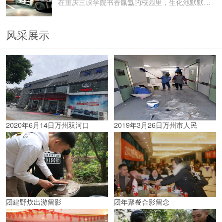
在重庆三峡学院书香氤氲的校园里，生化池默默承载着污水
风采展示
2020年6月14日万州双河口
2019年3月26日万州市人民
团建野炊出游留影
团年聚餐合影留念