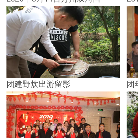
团建野炊出游留影
团