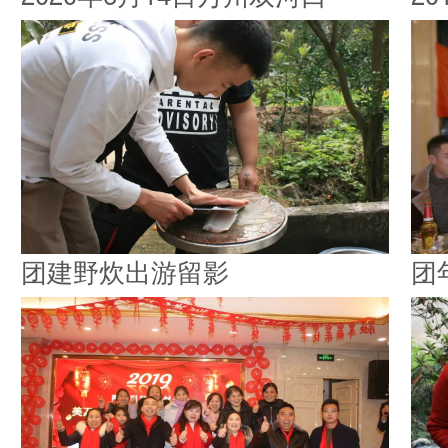
团建野炊出游留影
团