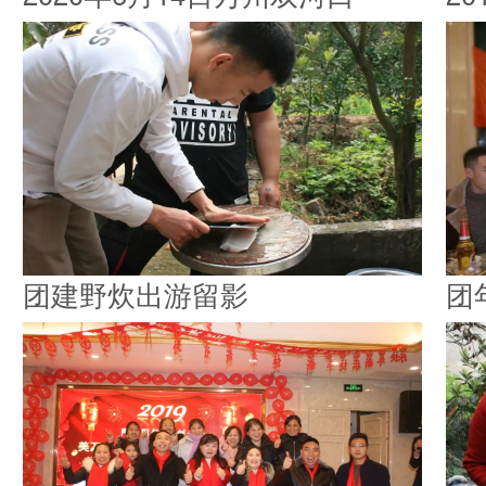
团建野炊出游留影
团