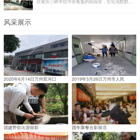
在重庆三峡学院书香氤氲的校园里，生化池默默承载着污水
风采展示
2020年6月14日万州双河口
2019年3月26日万州市人民
团建野炊出游留影
团年聚餐合影留念