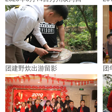
团建野炊出游留影
团