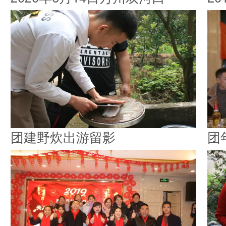
团建野炊出游留影
团