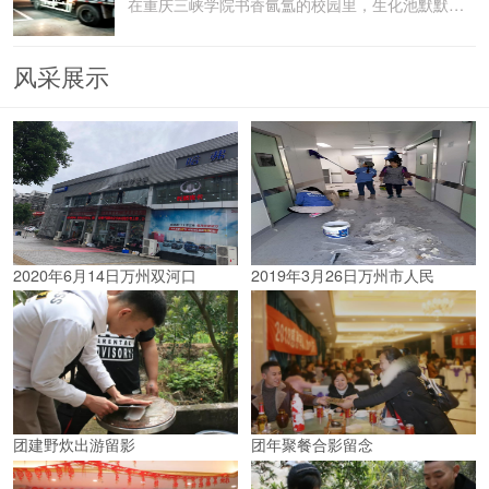
在重庆三峡学院书香氤氲的校园里，生化池默默承载着污水
风采展示
2020年6月14日万州双河口
2019年3月26日万州市人民
团建野炊出游留影
团年聚餐合影留念