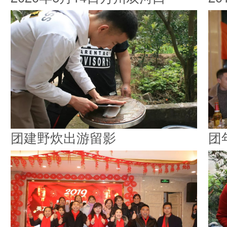
团建野炊出游留影
团