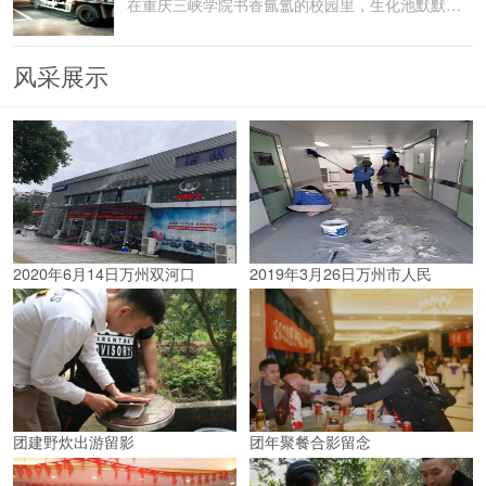
在重庆三峡学院书香氤氲的校园里，生化池默默承载着污水
风采展示
2020年6月14日万州双河口
2019年3月26日万州市人民
团建野炊出游留影
团年聚餐合影留念