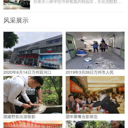
在重庆三峡学院书香氤氲的校园里，生化池默默承载着污水
风采展示
2020年6月14日万州双河口
2019年3月26日万州市人民
团建野炊出游留影
团年聚餐合影留念