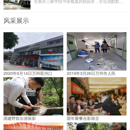
在重庆三峡学院书香氤氲的校园里，生化池默默承载着污水
风采展示
2020年6月14日万州双河口
2019年3月26日万州市人民
团建野炊出游留影
团年聚餐合影留念