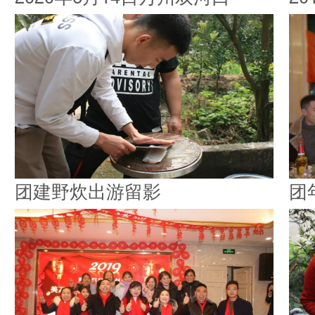
团建野炊出游留影
团