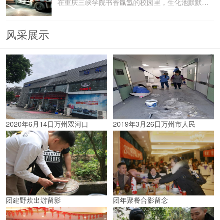
在重庆三峡学院书香氤氲的校园里，生化池默默承载着污水
风采展示
2020年6月14日万州双河口
2019年3月26日万州市人民
团建野炊出游留影
团年聚餐合影留念