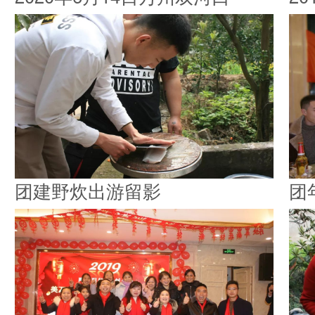
团建野炊出游留影
团