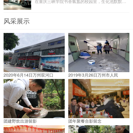
在重庆三峡学院书香氤氲的校园里，生化池默默承载着污水
风采展示
2020年6月14日万州双河口
2019年3月26日万州市人民
团建野炊出游留影
团年聚餐合影留念