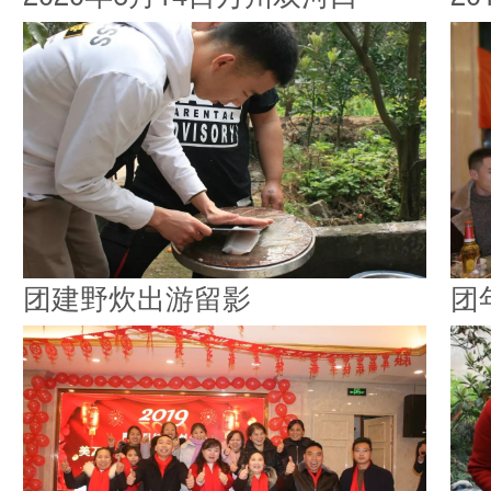
团建野炊出游留影
团