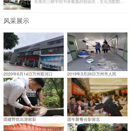
在重庆三峡学院书香氤氲的校园里，生化池默默承载着污水
风采展示
2020年6月14日万州双河口
2019年3月26日万州市人民
团建野炊出游留影
团年聚餐合影留念