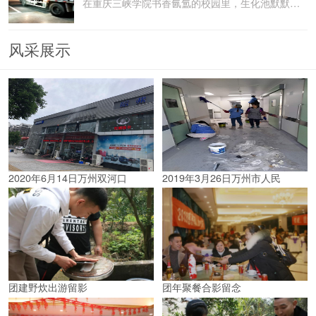
在重庆三峡学院书香氤氲的校园里，生化池默默承载着污水
风采展示
2020年6月14日万州双河口
2019年3月26日万州市人民
团建野炊出游留影
团年聚餐合影留念