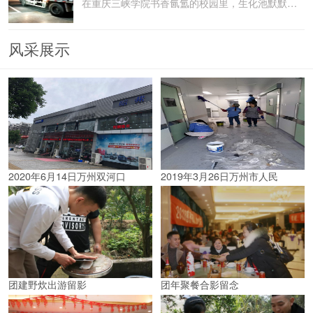
在重庆三峡学院书香氤氲的校园里，生化池默默承载着污水
风采展示
2020年6月14日万州双河口
2019年3月26日万州市人民
团建野炊出游留影
团年聚餐合影留念