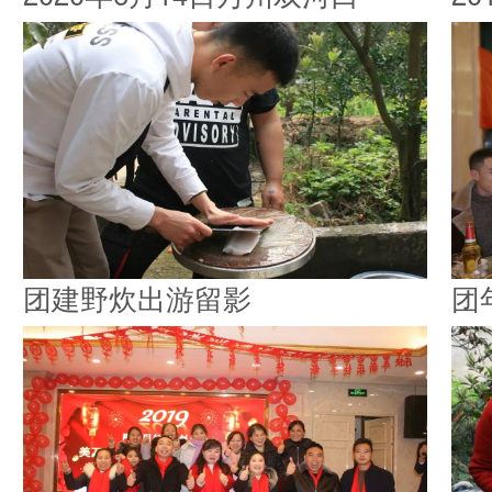
团建野炊出游留影
团