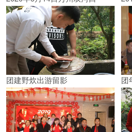
团建野炊出游留影
团