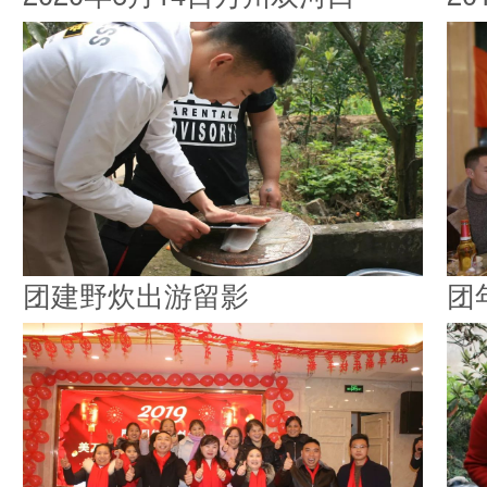
团建野炊出游留影
团