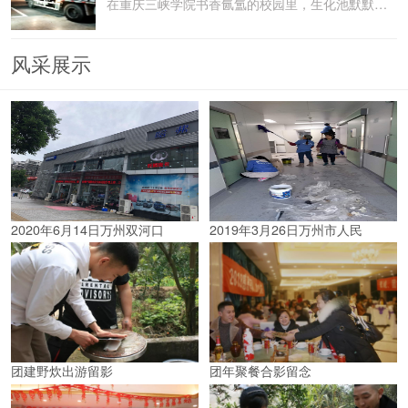
在重庆三峡学院书香氤氲的校园里，生化池默默承载着污水
风采展示
2020年6月14日万州双河口
2019年3月26日万州市人民
团建野炊出游留影
团年聚餐合影留念