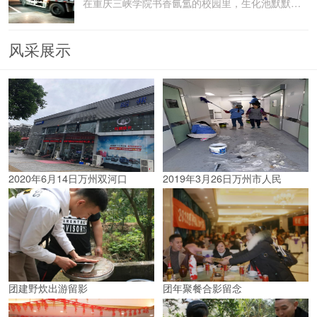
在重庆三峡学院书香氤氲的校园里，生化池默默承载着污水
风采展示
2020年6月14日万州双河口
2019年3月26日万州市人民
团建野炊出游留影
团年聚餐合影留念