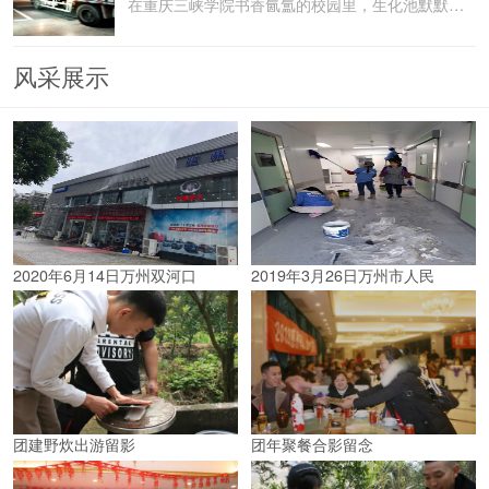
在重庆三峡学院书香氤氲的校园里，生化池默默承载着污水
风采展示
2020年6月14日万州双河口
2019年3月26日万州市人民
团建野炊出游留影
团年聚餐合影留念