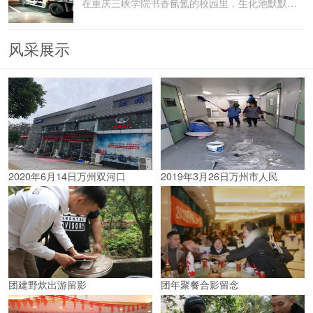
在重庆三峡学院书香氤氲的校园里，生化池默默承载着污水
风采展示
2020年6月14日万州双河口
2019年3月26日万州市人民
团建野炊出游留影
团年聚餐合影留念