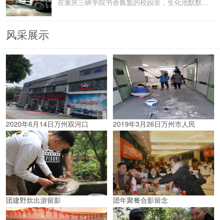
在重庆三峡学院书香氤氲的校园里，生化池默默承载着污水
风采展示
2020年6月14日万州双河口
2019年3月26日万州市人民
团建野炊出游留影
团年聚餐合影留念