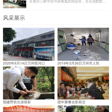
在重庆三峡学院书香氤氲的校园里，生化池默默承载着污水
风采展示
2020年6月14日万州双河口
2019年3月26日万州市人民
团建野炊出游留影
团年聚餐合影留念