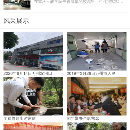
在重庆三峡学院书香氤氲的校园里，生化池默默承载着污水
风采展示
2020年6月14日万州双河口
2019年3月26日万州市人民
团建野炊出游留影
团年聚餐合影留念