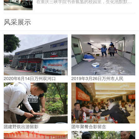
在重庆三峡学院书香氤氲的校园里，生化池默默承载着污水
风采展示
2020年6月14日万州双河口
2019年3月26日万州市人民
团建野炊出游留影
团年聚餐合影留念