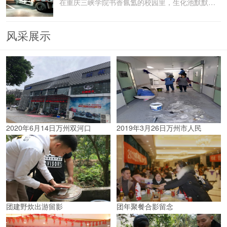
在重庆三峡学院书香氤氲的校园里，生化池默默承载着污水
风采展示
2020年6月14日万州双河口
2019年3月26日万州市人民
团建野炊出游留影
团年聚餐合影留念