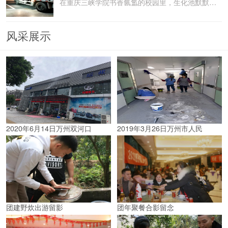
在重庆三峡学院书香氤氲的校园里，生化池默默承载着污水
风采展示
2020年6月14日万州双河口
2019年3月26日万州市人民
团建野炊出游留影
团年聚餐合影留念