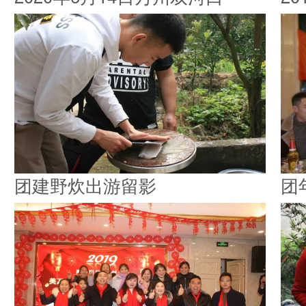
团建野炊出游留影
团