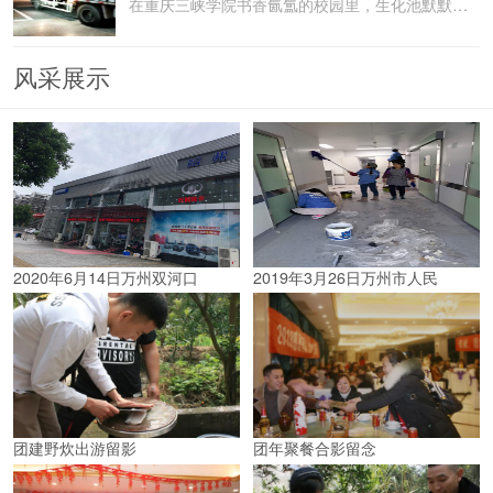
在重庆三峡学院书香氤氲的校园里，生化池默默承载着污水
风采展示
2020年6月14日万州双河口
2019年3月26日万州市人民
团建野炊出游留影
团年聚餐合影留念