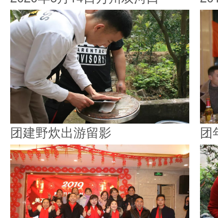
团建野炊出游留影
团