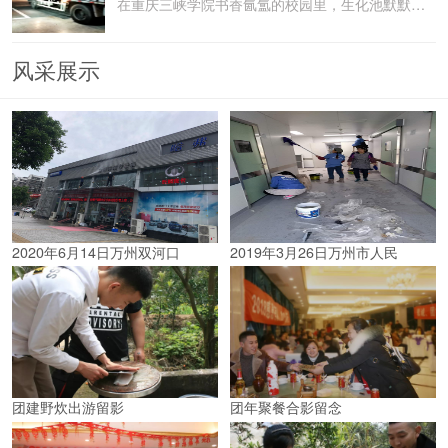
在重庆三峡学院书香氤氲的校园里，生化池默默承载着污水
风采展示
2020年6月14日万州双河口
2019年3月26日万州市人民
团建野炊出游留影
团年聚餐合影留念