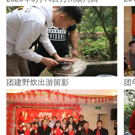
团建野炊出游留影
团