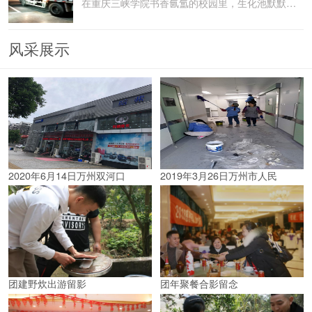
在重庆三峡学院书香氤氲的校园里，生化池默默承载着污水
风采展示
2020年6月14日万州双河口
2019年3月26日万州市人民
团建野炊出游留影
团年聚餐合影留念