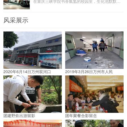
在重庆三峡学院书香氤氲的校园里，生化池默默承载着污水
风采展示
2020年6月14日万州双河口
2019年3月26日万州市人民
团建野炊出游留影
团年聚餐合影留念