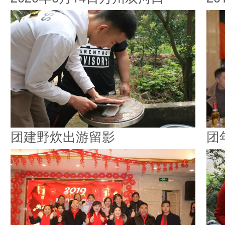
团建野炊出游留影
团